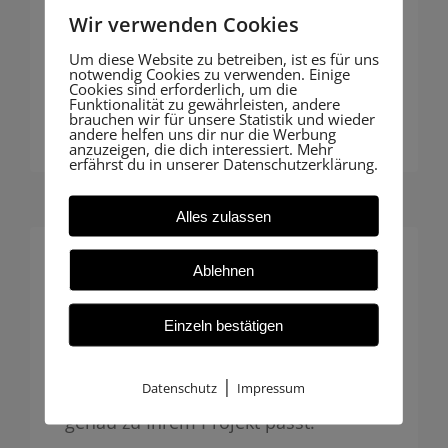
Fotogrammetrie liefern wir präzise,
Wir verwenden Cookies
nachvollziehbare Dokumentation für
Um diese Website zu betreiben, ist es für uns
Behörden oder Bauakte – digital und
notwendig Cookies zu verwenden. Einige
Cookies sind erforderlich, um die
zukunftssicher.
Funktionalität zu gewährleisten, andere
brauchen wir für unsere Statistik und wieder
andere helfen uns dir nur die Werbung
anzuzeigen, die dich interessiert. Mehr
erfährst du in unserer Datenschutzerklärung.
Alles zulassen
Ablehnen
Individuelle Betreuung
Einzeln bestätigen
Insbesondere Hausbauer profitieren
von unserer persönlichen Beratung:
|
Datenschutz
Impressum
Maßgeschneiderte Begleitung, die
genau zu Ihrem Projekt passt.