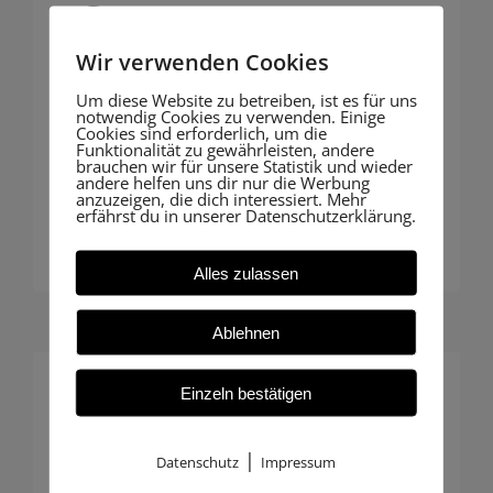
Moderne Dokumentation
Wir verwenden Cookies
Mit Vermessung und 3D
Um diese Website zu betreiben, ist es für uns
Fotogrammetrie liefern wir präzise,
notwendig Cookies zu verwenden. Einige
Cookies sind erforderlich, um die
nachvollziehbare Dokumentation für
Funktionalität zu gewährleisten, andere
brauchen wir für unsere Statistik und wieder
Behörden oder Bauakte – digital und
andere helfen uns dir nur die Werbung
anzuzeigen, die dich interessiert. Mehr
zukunftssicher.
erfährst du in unserer Datenschutzerklärung.
Alles zulassen
Ablehnen
Einzeln bestätigen
Individuelle Betreuung
|
Datenschutz
Impressum
Insbesondere Hausbauer profitieren