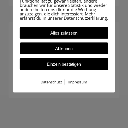
Funktionalität zu gewährleisten, andere
brauchen wir für unsere Statistik und wieder
andere helfen uns dir nur die Werbung
anzuzeigen, die dich interessiert. Mehr
erfährst du in unserer Datenschutzerklärung.
Alles zulassen
Individuelle Betreuung
Ablehnen
Insbesondere Hausbauer profitieren
von unserer persönlichen Beratung:
Einzeln bestätigen
Maßgeschneiderte Begleitung, die
genau zu Ihrem Projekt passt.
|
Datenschutz
Impressum