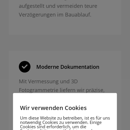
aufgestellt und vermeiden teure
Verzögerungen im Bauablauf.
Moderne Dokumentation
Mit Vermessung und 3D
Fotogrammetrie liefern wir präzise,
nachvollziehbare Dokumentation für
Wir verwenden Cookies
Behörden oder Bauakte – digital und
zukunftssicher.
Um diese Website zu betreiben, ist es für uns
notwendig Cookies zu verwenden. Einige
Cookies sind erforderlich, um die