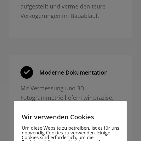
aufgestellt und vermeiden teure
Verzögerungen im Bauablauf.
Moderne Dokumentation
Mit Vermessung und 3D
Fotogrammetrie liefern wir präzise,
nachvollziehbare Dokumentation für
Wir verwenden Cookies
Behörden oder Bauakte – digital und
zukunftssicher.
Um diese Website zu betreiben, ist es für uns
notwendig Cookies zu verwenden. Einige
Cookies sind erforderlich, um die