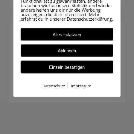
Funktionalität zu gewährleisten, andere
brauchen wir für unsere Statistik und wieder
andere helfen uns dir nur die Werbung
anzuzeigen, die dich interessiert. Mehr
erfährst du in unserer Datenschutzerklärung.
Alles zulassen
Individuelle Betreuung
Ablehnen
Insbesondere Hausbauer profitieren
von unserer persönlichen Beratung:
Einzeln bestätigen
Maßgeschneiderte Begleitung, die
genau zu Ihrem Projekt passt.
|
Datenschutz
Impressum