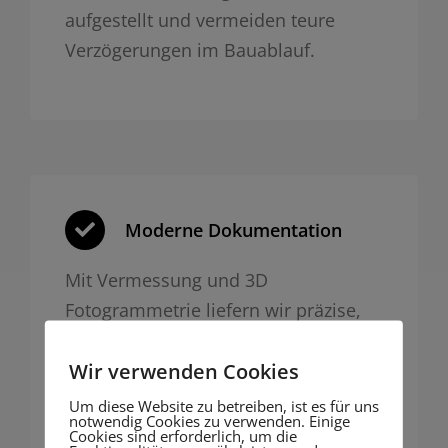
aufgestellt und vermeiden teure
Verzögerungen im Bauablauf.
Moderne Dokumentation
Mit Vermessung und 3D
Fotogrammetrie liefern wir präzise,
nachvollziehbare Dokumentation für
Wir verwenden Cookies
Behörden oder Bauakte – digital und
zukunftssicher.
Um diese Website zu betreiben, ist es für uns
notwendig Cookies zu verwenden. Einige
Cookies sind erforderlich, um die