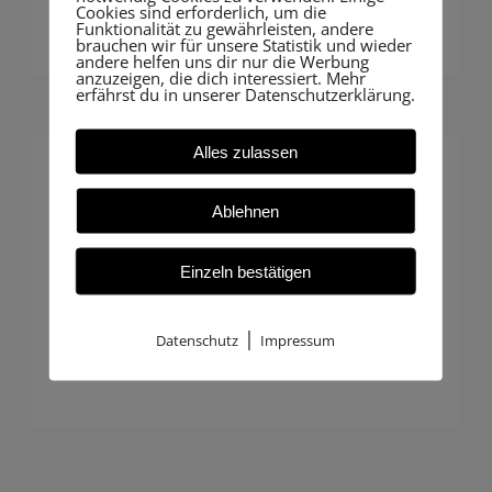
Cookies sind erforderlich, um die
Funktionalität zu gewährleisten, andere
brauchen wir für unsere Statistik und wieder
andere helfen uns dir nur die Werbung
anzuzeigen, die dich interessiert. Mehr
erfährst du in unserer Datenschutzerklärung.
Alles zulassen
Individuelle Betreuung
Ablehnen
Insbesondere Hausbauer profitieren
Einzeln bestätigen
von unserer persönlichen Beratung:
Maßgeschneiderte Begleitung, die
|
Datenschutz
Impressum
genau zu Ihrem Projekt passt.