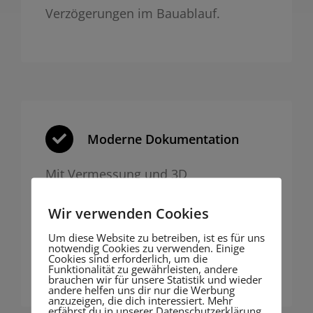
Verzögerungen im Bauablauf.
Moderne Dokumentation
Mit Vermessung und 3D
Fotogrammetrie liefern wir präzise,
Wir verwenden Cookies
nachvollziehbare Dokumentation für
Behörden oder Bauakte – digital und
Um diese Website zu betreiben, ist es für uns
notwendig Cookies zu verwenden. Einige
zukunftssicher.
Cookies sind erforderlich, um die
Funktionalität zu gewährleisten, andere
brauchen wir für unsere Statistik und wieder
andere helfen uns dir nur die Werbung
anzuzeigen, die dich interessiert. Mehr
erfährst du in unserer Datenschutzerklärung.