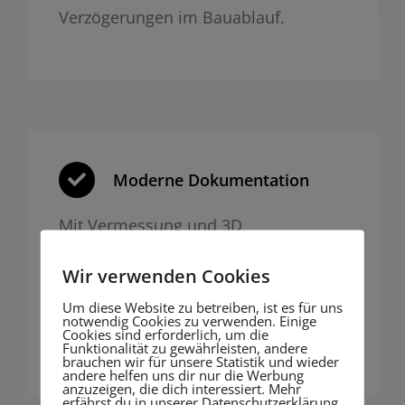
Verzögerungen im Bauablauf.
Moderne Dokumentation
Mit Vermessung und 3D
Fotogrammetrie liefern wir präzise,
Wir verwenden Cookies
nachvollziehbare Dokumentation für
Behörden oder Bauakte – digital und
Um diese Website zu betreiben, ist es für uns
notwendig Cookies zu verwenden. Einige
zukunftssicher.
Cookies sind erforderlich, um die
Funktionalität zu gewährleisten, andere
brauchen wir für unsere Statistik und wieder
andere helfen uns dir nur die Werbung
anzuzeigen, die dich interessiert. Mehr
erfährst du in unserer Datenschutzerklärung.