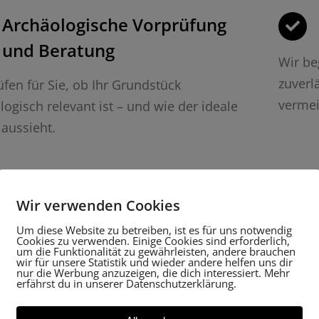
Archäologische Vorprüfung
und Beratung
Wir be
zuverl
üfen für Sie, ob Ihr Grundstück
verme
logisch relevant ist – und wie der ideale
 aussieht.
Fachgerechte Dokumentation
von Funden
Wir verwenden Cookies
Um diese Website zu betreiben, ist es für uns notwendig
n Funde auftreten, dokumentieren wir diese
Wir ü
Cookies zu verwenden. Einige Cookies sind erforderlich,
um die Funktionalität zu gewährleisten, andere brauchen
 den Vorgaben der Denkmalpflege
zustän
wir für unsere Statistik und wieder andere helfen uns dir
nur die Werbung anzuzeigen, die dich interessiert. Mehr
end und effizient.
der si
erfährst du in unserer Datenschutzerklärung.