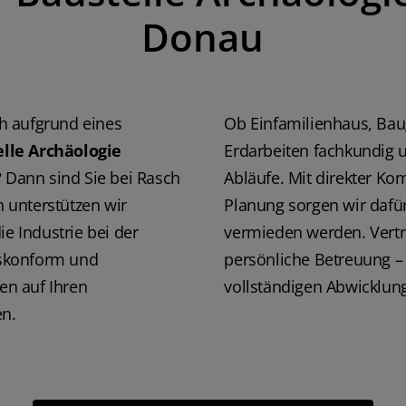
seinem Mitarbe
Donau
dass mir der 
Bauvorhaben 
erleichtert wur
Grabungsfirme
Bauvorhaben o
h aufgrund eines
Ob Einfamilienhaus, Bau
werden, kann i
Fälle zu 100%
lle Archäologie
Erdarbeiten fachkundig u
Amann
 Dann sind Sie bei Rasch
Abläufe. Mit direkter Ko
n unterstützen wir
Planung sorgen wir dafü
 Industrie bei der
vermieden werden. Vertra
zeskonform und
persönliche Betreuung – 
en auf Ihren
vollständigen Abwicklung
en.