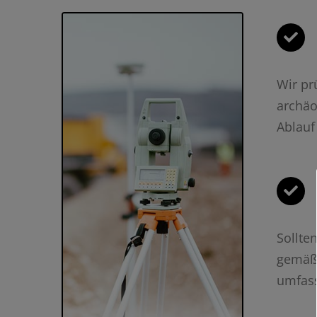
Wir pr
archäo
Ablauf
Sollte
gemäß
umfass