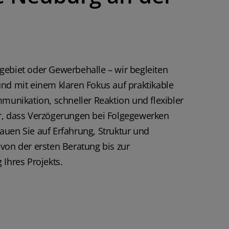
iter für die Arbeit und
erste Schock im
dadurch sehr sehr
de. Sollten Sie mit
n / Archäologie im
. sonstiges konfrontiert
gebiet oder Gewerbehalle – wir begleiten
ch diese Firma auf alle
 weiterempfehlen. VG
nd mit einem klaren Fokus auf praktikable
mmunikation, schneller Reaktion und flexibler
r, dass Verzögerungen bei Folgegewerken
uen Sie auf Erfahrung, Struktur und
von der ersten Beratung bis zur
 Ihres Projekts.