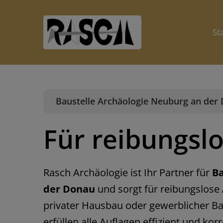
Skip
to
St
content
Baustelle Archäologie Neuburg an der
Für reibungsl
Rasch Archäologie ist Ihr Partner für
Ba
der Donau
und sorgt für reibungslose
privater Hausbau oder gewerblicher Ba
erfüllen alle Auflagen effizient und kor