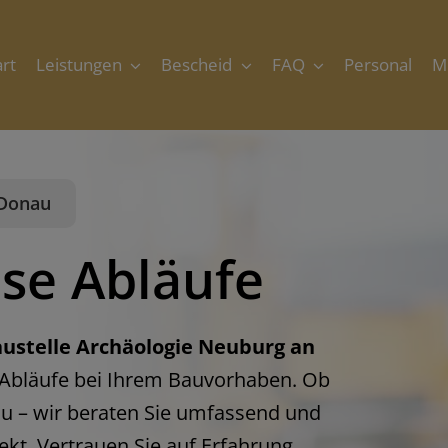
art
Leistungen
Bescheid
FAQ
Personal
M
 Donau
ose Abläufe
ustelle Archäologie Neuburg an
 Abläufe bei Ihrem Bauvorhaben. Ob
u – wir beraten Sie umfassend und
rekt. Vertrauen Sie auf Erfahrung,