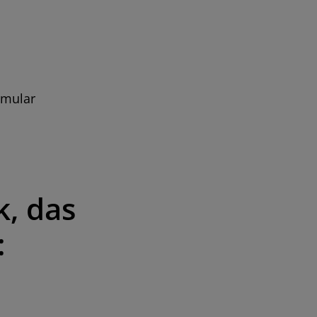
rmular
k, das
: