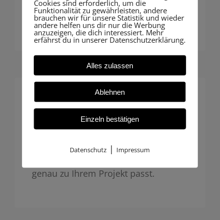
Behörden oder Bauakte – digital und
Cookies sind erforderlich, um die
Funktionalität zu gewährleisten, andere
zukunftssicher.
brauchen wir für unsere Statistik und wieder
andere helfen uns dir nur die Werbung
anzuzeigen, die dich interessiert. Mehr
erfährst du in unserer Datenschutzerklärung.
Alles zulassen
Ablehnen
Individuelle Betreuung
Einzeln bestätigen
Insbesondere Hausbauer profitieren
von unserer persönlichen Beratung:
|
Datenschutz
Impressum
Maßgeschneiderte Begleitung, die
genau zu Ihrem Projekt passt.