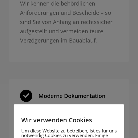
Wir kennen die behördlichen
Anforderungen und Bescheide – so
sind Sie von Anfang an rechtssicher
aufgestellt und vermeiden teure
Verzögerungen im Bauablauf.
Moderne Dokumentation
Mit Vermessung und 3D
Wir verwenden Cookies
Fotogrammetrie liefern wir präzise,
nachvollziehbare Dokumentation für
Um diese Website zu betreiben, ist es für uns
notwendig Cookies zu verwenden. Einige