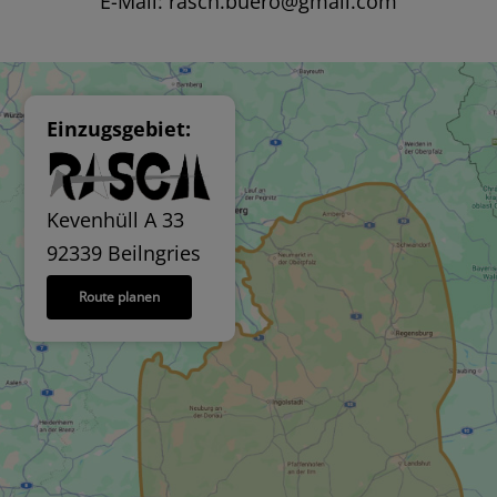
E-Mail:
rasch.buero@gmail.com
Einzugsgebiet:
Kevenhüll A 33
92339 Beilngries
Route planen