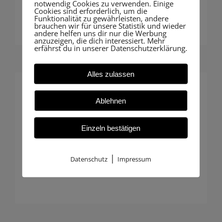
notwendig Cookies zu verwenden. Einige
zukunftssicher.
Cookies sind erforderlich, um die
Funktionalität zu gewährleisten, andere
brauchen wir für unsere Statistik und wieder
andere helfen uns dir nur die Werbung
anzuzeigen, die dich interessiert. Mehr
erfährst du in unserer Datenschutzerklärung.
Alles zulassen
Individuelle Betreuung
Ablehnen
Insbesondere Hausbauer profitieren
Einzeln bestätigen
von unserer persönlichen Beratung:
Maßgeschneiderte Begleitung, die
|
Datenschutz
Impressum
genau zu Ihrem Projekt passt.