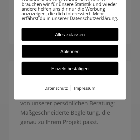
nachvollziehbare Dokumentation für
brauchen wir für unsere Statistik und wieder
andere helfen uns dir nur die Werbung
Behörden oder Bauakte – digital und
anzuzeigen, die dich interessiert. Mehr
erfährst du in unserer Datenschutzerklärung.
zukunftssicher.
Alles zulassen
Ablehnen
Einzeln bestätigen
Individuelle Betreuung
|
Datenschutz
Impressum
Insbesondere Hausbauer profitieren
von unserer persönlichen Beratung:
Maßgeschneiderte Begleitung, die
genau zu Ihrem Projekt passt.