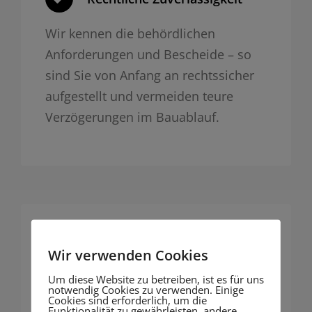
Wir kennen die behördlichen
Anforderungen und Bescheide – so
sind Sie von Anfang an rechtssicher
aufgestellt und vermeiden teure
Verzögerungen im Bauablauf.
Moderne Dokumentation
Wir verwenden Cookies
Mit Vermessung und 3D
Um diese Website zu betreiben, ist es für uns
notwendig Cookies zu verwenden. Einige
Fotogrammetrie liefern wir präzise,
Cookies sind erforderlich, um die
Funktionalität zu gewährleisten, andere