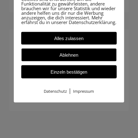
Funktionalität zu gewährleisten, andere
brauchen wir für unsere Statistik und wieder
andere helfen uns dir nur die Werbung
anzuzeigen, die dich interessiert. Mehr
erfährst du in unserer Datenschutzerklärung.
Alles zulassen
Individuelle Betreuung
Ablehnen
Insbesondere Hausbauer profitieren
von unserer persönlichen Beratung:
Einzeln bestätigen
Maßgeschneiderte Begleitung, die
genau zu Ihrem Projekt passt.
|
Datenschutz
Impressum