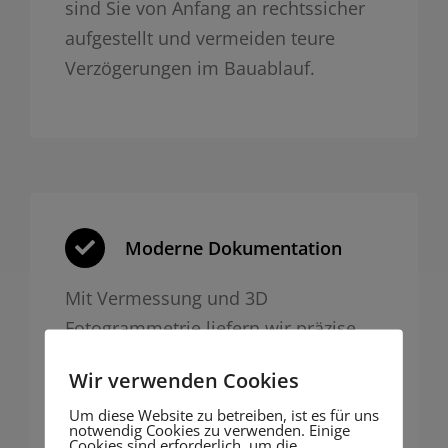
sind Sie von Anfang an rechtssicher
aufgestellt und vermeiden teure
Verzögerungen im Bauablauf.
Moderne Dokumentation
Mit Vermessung und 3D
Fotogrammetrie liefern wir präzise,
nachvollziehbare Dokumentation für
Wir verwenden Cookies
Behörden oder Bauakte – digital und
Um diese Website zu betreiben, ist es für uns
zukunftssicher.
notwendig Cookies zu verwenden. Einige
Cookies sind erforderlich, um die