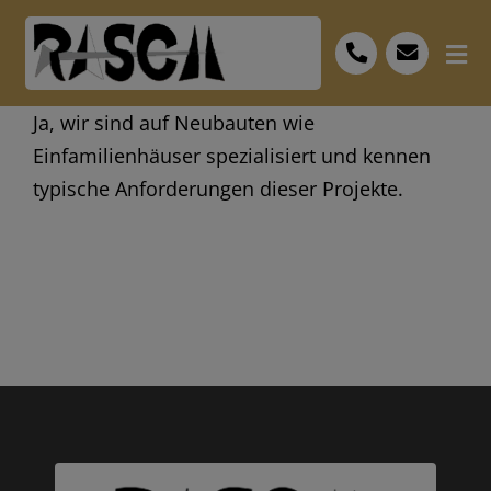
Skip
to
Tog
content
Nav
Start
Ja, wir sind auf Neubauten wie
Einfamilienhäuser spezialisiert und kennen
Leistungen
typische Anforderungen dieser Projekte.
Bescheid
FAQ
Personal
Museum