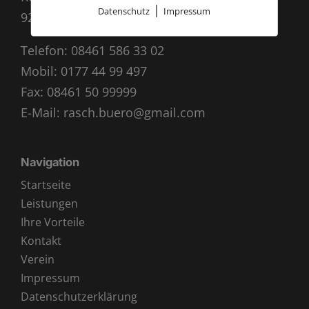
|
Datenschutz
Impressum
92339 Beilngries
Telefon:
08461 586 33 02
Mobil:
0177 44 99 497
Fax: 08461 50 99999
E-Mail:
rasch.buero@gmail.com
Navigation
Startseite
Leistungen
Ihre Vorteile
Kontakt
Verein
Impressum
Datenschutzerklärung