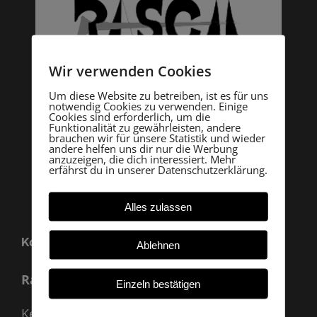
Wir verwenden Cookies
Um diese Website zu betreiben, ist es für uns
notwendig Cookies zu verwenden. Einige
Cookies sind erforderlich, um die
Funktionalität zu gewährleisten, andere
brauchen wir für unsere Statistik und wieder
andere helfen uns dir nur die Werbung
anzuzeigen, die dich interessiert. Mehr
erfährst du in unserer Datenschutzerklärung.
Alles zulassen
Kontakt
Ablehnen
Rasch Archäologie
Einzeln bestätigen
Kevenhüll A 33