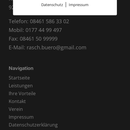
|
Datenschutz
Impressum
92339 Beilngries
Telefon:
08461 586 33 02
Mobil:
0177 44 99 497
Fax: 08461 50 99999
E-Mail:
rasch.buero@gmail.com
Navigation
Startseite
Leistungen
Ihre Vorteile
Kontakt
Verein
Impressum
Datenschutzerklärung