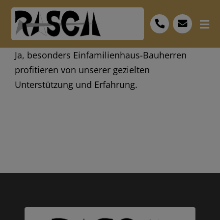
Skip
to
Tog
content
Nav
Start
Ja, besonders Einfamilienhaus-Bauherren
profitieren von unserer gezielten
Leistungen
Unterstützung und Erfahrung.
Bescheid
FAQ
Personal
Museum