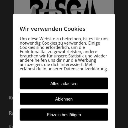
Wir verwenden Cookies
Um diese Website zu betreiben, ist es für uns
notwendig Cookies zu verwenden. Einige
Cookies sind erforderlich, um die
Funktionalität zu gewährleisten, andere
brauchen wir für unsere Statistik und wieder
andere helfen uns dir nur die Werbung
anzuzeigen, die dich interessiert. Mehr
erfährst du in unserer Datenschutzerklärung.
Alles zulassen
Kontakt
Ablehnen
Rasch Archäologie
Einzeln bestätigen
Kevenhüll A 33