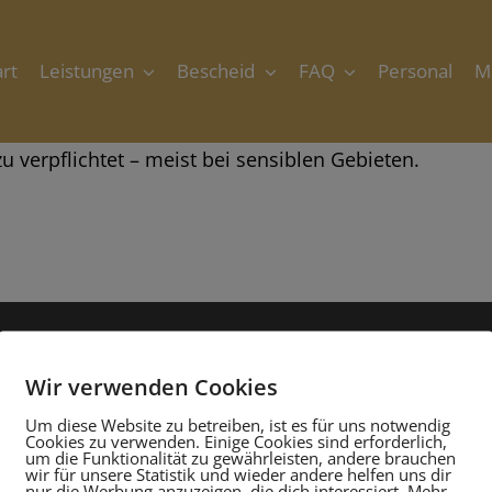
art
Leistungen
Bescheid
FAQ
Personal
M
verpflichtet – meist bei sensiblen Gebieten.
Kontakt
Wir verwenden Cookies
Um diese Website zu betreiben, ist es für uns notwendig
Cookies zu verwenden. Einige Cookies sind erforderlich,
Rasch Archäologie
um die Funktionalität zu gewährleisten, andere brauchen
wir für unsere Statistik und wieder andere helfen uns dir
nur die Werbung anzuzeigen, die dich interessiert. Mehr