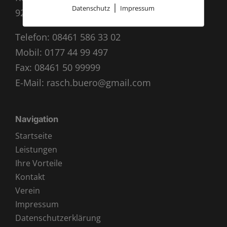
|
Datenschutz
Impressum
92339 Beilngries
Telefon:
08461 586 33 02
Mobil:
0177 44 99 497
Fax: 08461 50 99999
E-Mail:
rasch.buero@gmail.com
Navigation
Startseite
Leistungen
Ihre Vorteile
Kontakt
Verein
Impressum
Datenschutzerklärung