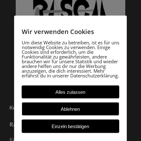
Wir verwenden Cookies
Um diese Website zu betreiben, ist es für uns
notwendig Cookies zu verwenden. Einige
Cookies sind erforderlich, um die
Funktionalität zu gewährleisten, andere
brauchen wir für unsere Statistik und wieder
andere helfen uns dir nur die Werbung
anzuzeigen, die dich interessiert. Mehr
erfährst du in unserer Datenschutzerklärung.
Alles zulassen
Kontakt
Ablehnen
Rasch Archäologie
Einzeln bestätigen
Kevenhüll A 33