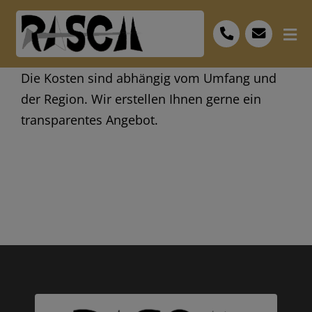
Skip
to
Tog
content
Nav
Start
Die Kosten sind abhängig vom Umfang und
der Region. Wir erstellen Ihnen gerne ein
Leistungen
transparentes Angebot.
Bescheid
FAQ
Personal
Museum