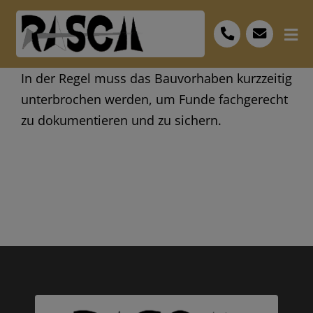
Skip
to
Tog
content
Nav
Start
In der Regel muss das Bauvorhaben kurzzeitig
unterbrochen werden, um Funde fachgerecht
Leistungen
zu dokumentieren und zu sichern.
Bescheid
FAQ
Personal
Museum