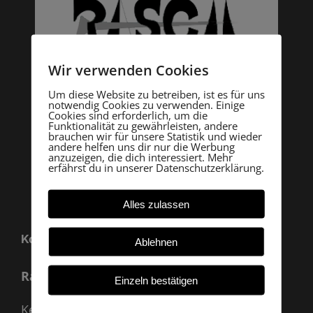
Wir verwenden Cookies
Um diese Website zu betreiben, ist es für uns
notwendig Cookies zu verwenden. Einige
Cookies sind erforderlich, um die
Funktionalität zu gewährleisten, andere
brauchen wir für unsere Statistik und wieder
andere helfen uns dir nur die Werbung
anzuzeigen, die dich interessiert. Mehr
erfährst du in unserer Datenschutzerklärung.
Alles zulassen
Kontakt
Ablehnen
Rasch Archäologie
Einzeln bestätigen
Kevenhüll A 33