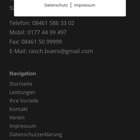
|
Datenschutz
Impressum
92339 Beilngries
Telefon:
08461 586 33 02
Mobil:
0177 44 99 497
Fax: 08461 50 99999
E-Mail:
rasch.buero@gmail.com
Navigation
Startseite
Leistungen
Ihre Vorteile
Kontakt
Verein
Impressum
Datenschutzerklärung