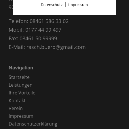
|
Datenschutz
Impressum
92339 Beilngries
Telefon:
08461 586 33 02
Mobil:
0177 44 99 497
Fax: 08461 50 99999
E-Mail:
rasch.buero@gmail.com
Navigation
Startseite
Leistungen
Ihre Vorteile
Kontakt
Verein
Impressum
Datenschutzerklärung