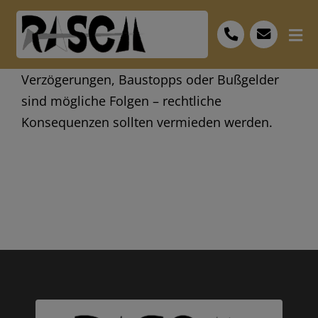
Skip
to
Tog
content
Nav
Start
Verzögerungen, Baustopps oder Bußgelder
sind mögliche Folgen – rechtliche
Leistungen
Konsequenzen sollten vermieden werden.
Bescheid
FAQ
Personal
Museum