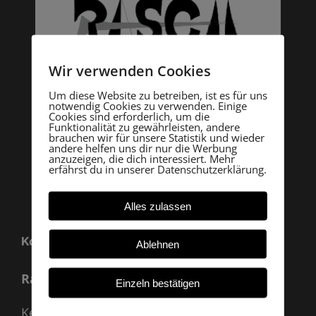
Wir verwenden Cookies
Um diese Website zu betreiben, ist es für uns
notwendig Cookies zu verwenden. Einige
Cookies sind erforderlich, um die
Funktionalität zu gewährleisten, andere
brauchen wir für unsere Statistik und wieder
andere helfen uns dir nur die Werbung
anzuzeigen, die dich interessiert. Mehr
erfährst du in unserer Datenschutzerklärung.
Alles zulassen
Kontakt
Ablehnen
Rasch Archäologie
Einzeln bestätigen
Kevenhüll A 33