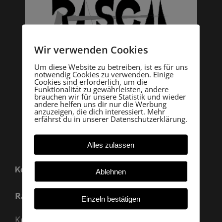
Wir verwenden Cookies
Um diese Website zu betreiben, ist es für uns
notwendig Cookies zu verwenden. Einige
Cookies sind erforderlich, um die
Funktionalität zu gewährleisten, andere
brauchen wir für unsere Statistik und wieder
andere helfen uns dir nur die Werbung
anzuzeigen, die dich interessiert. Mehr
erfährst du in unserer Datenschutzerklärung.
Alles zulassen
Kontakt
Ablehnen
Rasch Archäologie
Einzeln bestätigen
Kevenhüll A 33