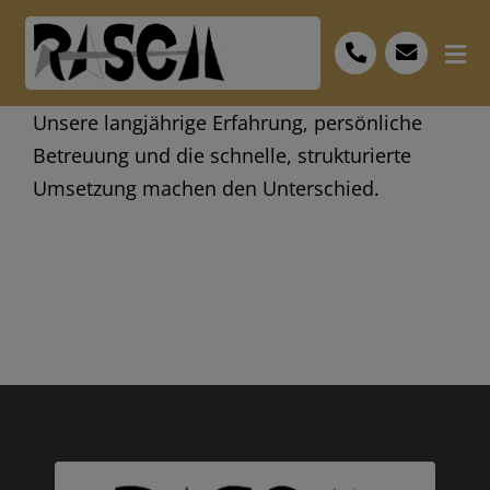
Skip
to
Tog
content
Nav
Start
Unsere langjährige Erfahrung, persönliche
Betreuung und die schnelle, strukturierte
Leistungen
Umsetzung machen den Unterschied.
Bescheid
FAQ
Personal
Museum