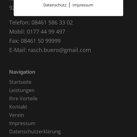
|
Datenschutz
Impressum
92339 Beilngries
Telefon:
08461 586 33 02
Mobil:
0177 44 99 497
Fax: 08461 50 99999
E-Mail:
rasch.buero@gmail.com
Navigation
Startseite
Leistungen
Ihre Vorteile
Kontakt
Verein
Impressum
Datenschutzerklärung