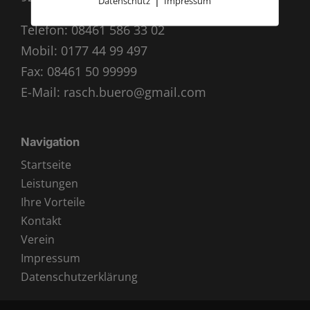
Datenschutz
Impressum
Telefon:
08461 586 33 02
Mobil:
0177 44 99 497
Fax: 08461 50 99999
E-Mail:
rasch.buero@gmail.com
Navigation
Startseite
Leistungen
Ihre Vorteile
Kontakt
Verein
Impressum
Datenschutzerklärung