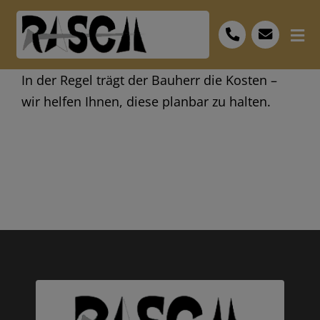
Skip
to
Tog
content
Nav
Start
In der Regel trägt der Bauherr die Kosten –
wir helfen Ihnen, diese planbar zu halten.
Leistungen
Bescheid
FAQ
Personal
Museum