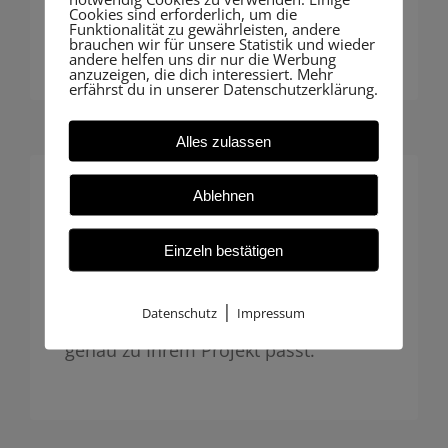
Cookies sind erforderlich, um die
zukunftssicher.
Funktionalität zu gewährleisten, andere
brauchen wir für unsere Statistik und wieder
andere helfen uns dir nur die Werbung
anzuzeigen, die dich interessiert. Mehr
erfährst du in unserer Datenschutzerklärung.
Alles zulassen
Ablehnen
Individuelle Betreuung
Einzeln bestätigen
Insbesondere Hausbauer profitieren
von unserer persönlichen Beratung:
|
Datenschutz
Impressum
Maßgeschneiderte Begleitung, die
genau zu Ihrem Projekt passt.