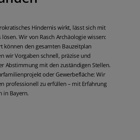
ch sehr sehr
Sollten Sie mit
Archäologie im
stiges konfrontiert
okratisches Hindernis wirkt, lässt sich mit
iese Firma auf alle
terempfehlen. VG
s lösen. Wir von Rasch Archäologie wissen:
rt können den gesamten Bauzeitplan
n wir Vorgaben schnell, präzise und
ger Abstimmung mit den zuständigen Stellen.
rfamilienprojekt oder Gewerbefläche: Wir
n professionell zu erfüllen – mit Erfahrung
n in Bayern.