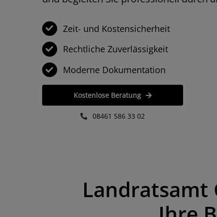
Zeit- und Kosten­sicherheit
Rechtliche Zuverlässigkeit
Moderne Dokumentation
He
un
Kostenlose Beratung
Gr
se
08461 586 33 02
De
We
hi
Ba
De
Ba
Landratsamt 
Ihre 