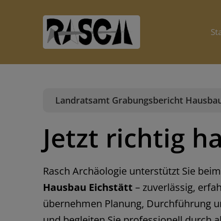
Skip
to
St
content
Landratsamt Grabungsbericht Hausbau 
Jetzt richtig 
Rasch Archäologie unterstützt Sie bei
Hausbau Eichstätt
– zuverlässig, erfa
übernehmen Planung, Durchführung 
und begleiten Sie professionell durch a