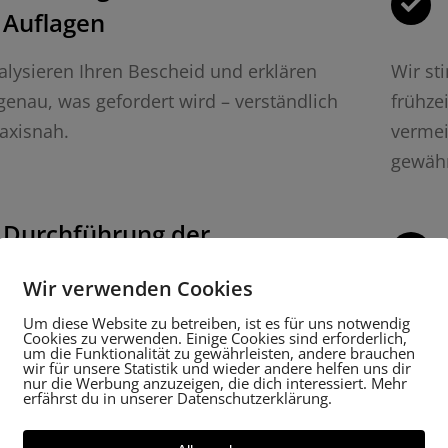
Auflagen
alysieren Ihren Bescheid und erklären
Wir s
genau, was gefordert wird – verständlich
frühze
axisnah.
vermei
gewähr
Durchführung der
Grabungsmaßnahmen
Wir verwenden Cookies
r Aufsicht bis zur vollständigen
Wir er
Um diese Website zu betreiben, ist es für uns notwendig
Cookies zu verwenden. Einige Cookies sind erforderlich,
ntation führen wir alle Schritte effizient
inklus
um die Funktionalität zu gewährleisten, andere brauchen
wir für unsere Statistik und wieder andere helfen uns dir
rmgerecht aus.
zustän
nur die Werbung anzuzeigen, die dich interessiert. Mehr
erfährst du in unserer Datenschutzerklärung.