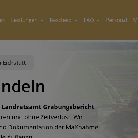
art
Leistungen
Bescheid
FAQ
Personal
M
Eichstätt
handeln
m
Landratsamt Grabungsbericht
hren und ohne Zeitverlust. Wir
und Dokumentation der Maßnahme
lle Auflagen.