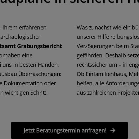
Bauvorhaben dadur
erleichtert wurde. 
Grabungsfirmen / 
Bauvorhaben o. son
– Ihrem erfahrenen
Was zunächst wie ein bür
werden, kann ich d
Fälle zu 100% wei
 archäologischer
unserer Hilfe reibungslo
Amann
tsamt Grabungsbericht
Verzögerungen beim Sta
vorhaben eine
gefährden. Deshalb setze
ei uns in besten Händen.
rechtssicher um – in en
Hausbau Überraschungen:
Ob Einfamilienhaus, Meh
ne Dokumentation oder
helfen, alle Anforderunge
n wichtigen Schritt.
aus zahlreichen Projekte
Jetzt Beratungstermin anfragen!