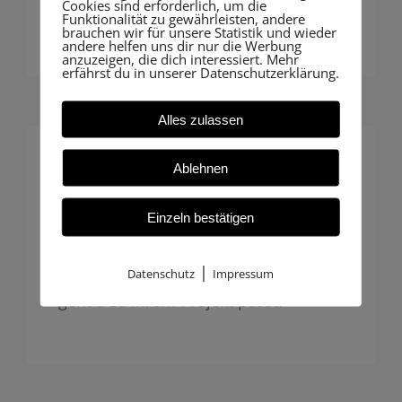
Cookies sind erforderlich, um die
zukunftssicher.
Funktionalität zu gewährleisten, andere
brauchen wir für unsere Statistik und wieder
andere helfen uns dir nur die Werbung
anzuzeigen, die dich interessiert. Mehr
erfährst du in unserer Datenschutzerklärung.
Alles zulassen
Ablehnen
Individuelle Betreuung
Insbesondere Hausbauer profitieren
Einzeln bestätigen
von unserer persönlichen Beratung:
|
Maßgeschneiderte Begleitung, die
Datenschutz
Impressum
genau zu Ihrem Projekt passt.