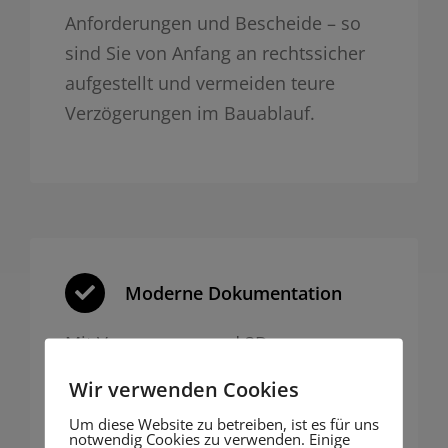
Anforderungen und Bescheide – so
sind Sie von Anfang an rechtssicher
aufgestellt und vermeiden teure
Verzögerungen im Bauablauf.
Moderne Dokumentation
Mit Vermessung und 3D
Fotogrammetrie liefern wir präzise,
Wir verwenden Cookies
nachvollziehbare Dokumentation für
Um diese Website zu betreiben, ist es für uns
Behörden oder Bauakte – digital und
notwendig Cookies zu verwenden. Einige