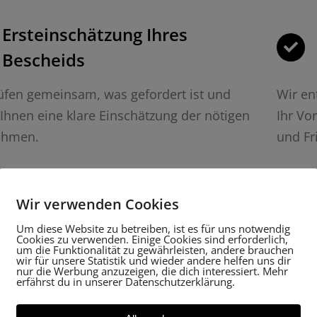
Ersteinschätzung Ihres
Bescheids
üfen gemeinsam, was gefordert ist und
Wir en
Ihnen eine klare Einschätzung der nötigen
Ihr Vo
hmen.
und Fr
Dokumentation während des
Wir verwenden Cookies
Aushubs
Um diese Website zu betreiben, ist es für uns notwendig
Cookies zu verwenden. Einige Cookies sind erforderlich,
elevanten Beobachtungen werden präzise
Wir ü
um die Funktionalität zu gewährleisten, andere brauchen
wir für unsere Statistik und wieder andere helfen uns dir
chvollziehbar festgehalten – ohne
zustän
nur die Werbung anzuzeigen, die dich interessiert. Mehr
erfährst du in unserer Datenschutzerklärung.
erung Ihres Baus.
vollstä