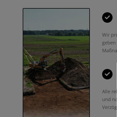
Wir pr
geben 
Maßna
Alle r
und na
Verzög