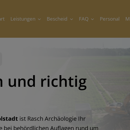
art
Leistungen
Bescheid
FAQ
Personal
M
n und richtig
lstadt
ist Rasch Archäologie Ihr
ie bei behördlichen Auflagen rund um