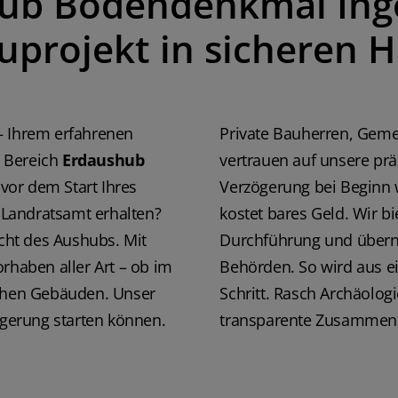
ub Bodendenkmal Ingo
mich nochmal sehr bei Her
seinem Mitarbeiter für die 
auprojekt in sicheren 
dass mir der erste Schock 
Bauvorhaben dadurch sehr
erleichtert wurde. Sollten S
Grabungsfirmen / Archäolo
Bauvorhaben o. sonstiges k
– Ihrem erfahrenen
Private Bauherren, Geme
werden, kann ich diese Firm
Fälle zu 100% weiterempfe
 Bereich
Erdaushub
vertrauen auf unsere pr
Amann
 vor dem Start Ihres
Verzögerung bei Beginn w
Landratsamt erhalten?
kostet bares Geld. Wir bi
icht des Aushubs. Mit
Durchführung und übern
rhaben aller Art – ob im
Behörden. So wird aus ei
schen Gebäuden. Unser
Schritt. Rasch Archäologi
ögerung starten können.
transparente Zusammena