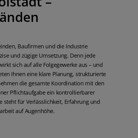
lstadt –
r Reich und
Arbeit und
Händen
im
 sehr
ie mit
gie im
onfrontiert
inden, Baufirmen und die Industrie
a auf alle
hlen. VG
äzise und zügige Umsetzung. Denn jede
irkt sich auf alle Folgegewerke aus – und
eten Ihnen eine klare Planung, strukturierte
ehmen die gesamte Koordination mit den
ner Pflichtaufgabe ein kontrollierbarer
e steht für Verlässlichkeit, Erfahrung und
rbeit auf Augenhöhe.