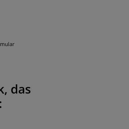
rmular
k, das
: