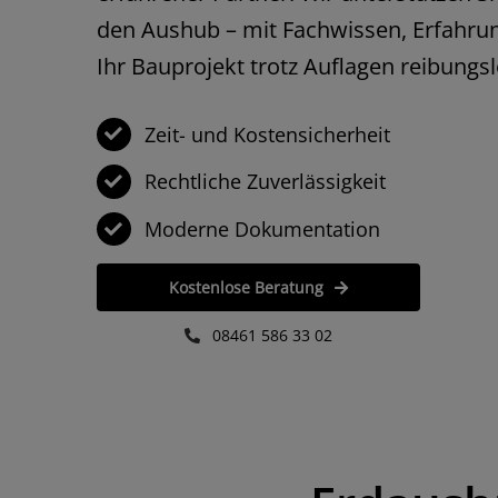
den Aushub – mit Fachwissen, Erfahrun
Ihr Bauprojekt trotz Auflagen reibungsl
Zeit- und Kosten­sicherheit
Phi
Rechtliche Zuverlässigkeit
Moderne Dokumentation
Herr Reich
unser Bau
Kostenlose Beratung
Grundstüc
sehr gut b
08461 586 33 02
Der Kontak
Weiterlese
hilfreich,
Bayerische
Denkmalpfl
Baubegleit