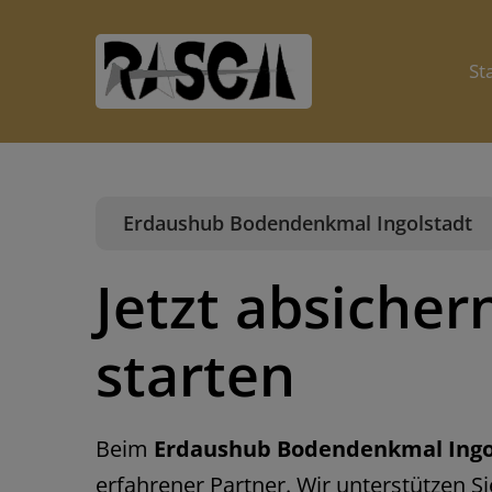
Skip
to
St
content
Erdaushub Bodendenkmal Ingolstadt
Jetzt absicher
starten
Beim
Erdaushub Bodendenkmal Ingo
erfahrener Partner. Wir unterstützen S