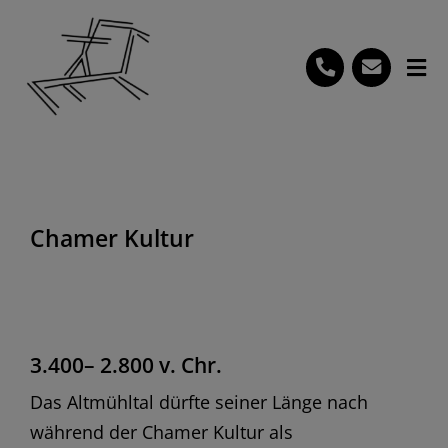
Skip
to
content
Tog
Nav
Startseite
Verein
Jäger & Sammler
Chamer Kultur
Ackerbau
Kupfer & Bronze
3.400– 2.800 v. Chr.
Eisen & Antike
Das Altmühltal dürfte seiner Länge nach
ab dem Mittelalter
während der Chamer Kultur als