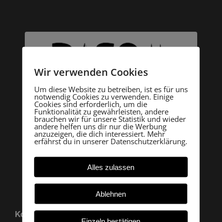
Wir verwenden Cookies
Um diese Website zu betreiben, ist es für uns
notwendig Cookies zu verwenden. Einige
Cookies sind erforderlich, um die
Funktionalität zu gewährleisten, andere
brauchen wir für unsere Statistik und wieder
andere helfen uns dir nur die Werbung
anzuzeigen, die dich interessiert. Mehr
erfährst du in unserer Datenschutzerklärung.
Alles zulassen
Ablehnen
Kontakt
Einzeln bestätigen