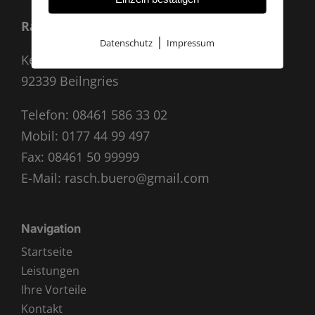
Rasch Archäologie
|
Datenschutz
Impressum
Kevenhüll A 33
92339 Beilngries
Telefon:
08461 586 33 02
Mobil:
0177 44 99 497
Fax: 08461 50 99999
E-Mail:
rasch.buero@gmail.com
Navigation
Startseite
Leistungen
Ihre Vorteile
Kontakt