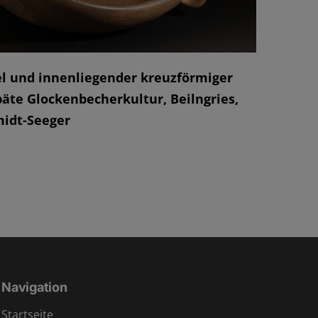
l und innenliegender kreuzförmiger
päte Glockenbecherkultur, Beilngries,
idt-Seeger
Navigation
Startseite