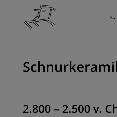
Skip
to
Sta
content
Schnurkerami
2.800 – 2.500 v. Ch