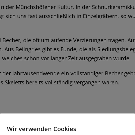
n in der Münchshöfener Kultur. In der Schnurkerami
t sich uns fast ausschließlich in Einzelgräbern, so wu
nd Becher, die oft umlaufende Verzierungen tragen. A
. Aus Beilngries gibt es Funde, die als Siedlungsbele
n, welches schon vor langer Zeit ausgegraben wurde.
r der Jahrtausendwende ein vollständiger Becher gebo
 Skeletts bereits vollständig vergangen waren.
Wir verwenden Cookies